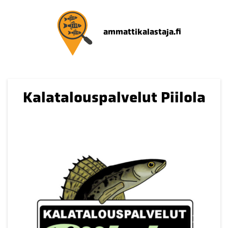
ammattikalastaja.fi
Kalatalouspalvelut Piilola
Edellinen
Seuraav