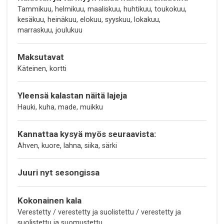
Tammikuu, helmikuu, maaliskuu, huhtikuu, toukokuu,
kesäkuu, heinäkuu, elokuu, syyskuu, lokakuu,
marraskuu, joulukuu
Maksutavat
Käteinen, kortti
Yleensä kalastan näitä lajeja
Hauki, kuha, made, muikku
Kannattaa kysyä myös seuraavista:
Ahven, kuore, lahna, siika, särki
Juuri nyt sesongissa
Kokonainen kala
Verestetty / verestetty ja suolistettu / verestetty ja
suolistettu ja suomustettu