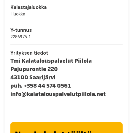
Kalastajaluokka
I luokka
Y-tunnus
2286975-1
Yrityksen tiedot
Tmi Kalatalouspalvelut Piilola
Pajupurontie 220
43100 Saarijärvi
puh.
+358 44 574 0561
info
kalatalouspalvelutpiilola.net