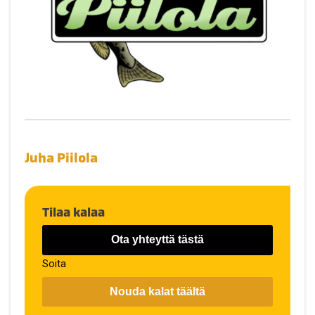
Juha Piilola
Tilaa kalaa
Ota yhteyttä tästä
Soita
Nouda kalat täältä