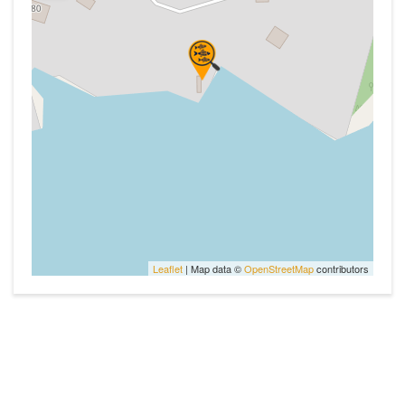
Leaflet
| Map data ©
OpenStreetMap
contributors