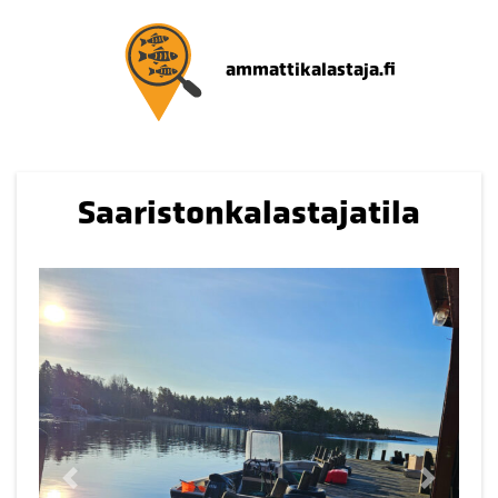
ammattikalastaja.fi
Saaristonkalastajatila
Edellinen
Seuraav