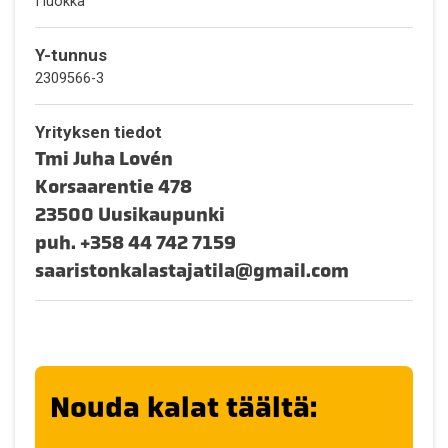
I luokka
Y-tunnus
2309566-3
Yrityksen tiedot
Tmi Juha Lovén
Korsaarentie 478
23500 Uusikaupunki
puh.
+358 44 742 7159
saaristonkalastajatila
gmail.com
Nouda kalat täältä: