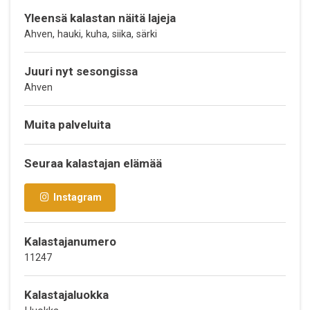
Yleensä kalastan näitä lajeja
Ahven, hauki, kuha, siika, särki
Juuri nyt sesongissa
Ahven
Muita palveluita
Seuraa kalastajan elämää
Instagram
Kalastajanumero
11247
Kalastajaluokka